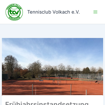
Zum
Inhalt
Tennisclub Volkach e.V.
springen
Frühjahrsinstandsetzung