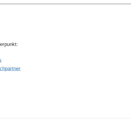
terpunkt:
s
chpartner