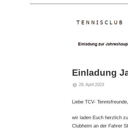
Einladung J
28. April 2023
admin
Allgemein
Liebe TCV- Tennisfreunde
wir laden Euch herzlich 
Clubheim an der Fahrer Str