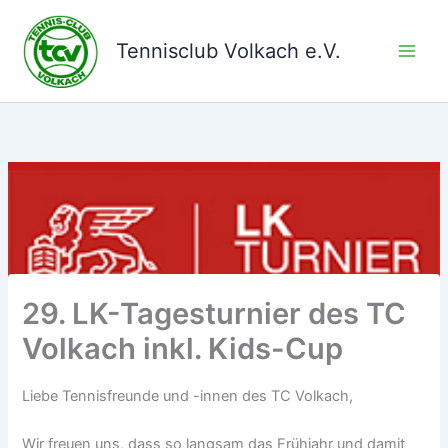
Zum
Inhalt
Tennisclub Volkach e.V.
springen
29. LK-Tagesturnier des TC
Volkach inkl. Kids-Cup
Liebe Tennisfreunde und -innen des TC Volkach,
Wir freuen uns, dass so langsam das Frühjahr und damit