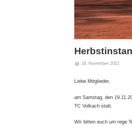
Herbstinstan
18. November 2022
adm
Allg
Liebe Mitglieder,
am Samstag, den 19.11.20
TC Volkach statt.
Wir bitten euch um rege T