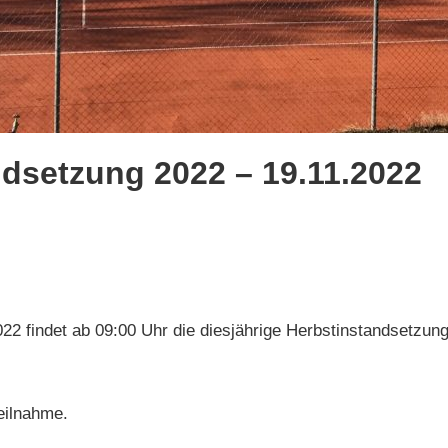
dsetzung 2022 – 19.11.2022
in
emein
22 findet ab 09:00 Uhr die diesjährige Herbstinstandsetzun
eilnahme.