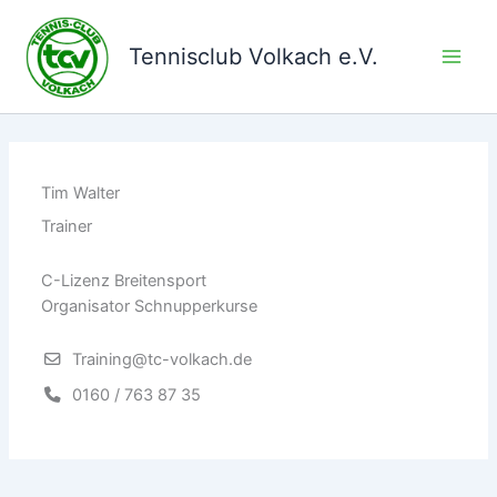
Zum
Inhalt
Tennisclub Volkach e.V.
springen
Tim Walter
Trainer
C-Lizenz Breitensport
Organisator Schnupperkurse
Training@tc-volkach.de
0160 / 763 87 35